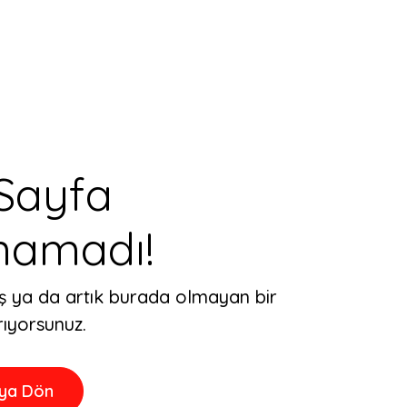
 Sayfa
namadı!
ş ya da artık burada olmayan bir
rıyorsunuz.
ya Dön